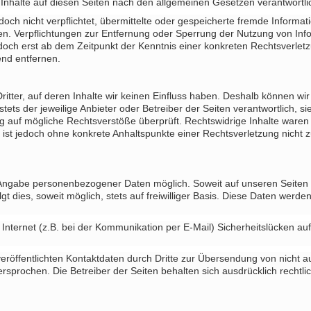
 Inhalte auf diesen Seiten nach den allgemeinen Gesetzen verantwortli
edoch nicht verpflichtet, übermittelte oder gespeicherte fremde Info
eisen. Verpflichtungen zur Entfernung oder Sperrung der Nutzung von I
jedoch erst ab dem Zeitpunkt der Kenntnis einer konkreten Rechtsverl
nd entfernen.
itter, auf deren Inhalte wir keinen Einfluss haben. Deshalb können wi
stets der jeweilige Anbieter oder Betreiber der Seiten verantwortlich, s
g auf mögliche Rechtsverstöße überprüft. Rechtswidrige Inhalte waren 
ten ist jedoch ohne konkrete Anhaltspunkte einer Rechtsverletzung nic
e Angabe personenbezogener Daten möglich. Soweit auf unseren Seite
t dies, soweit möglich, stets auf freiwilliger Basis. Diese Daten werd
Internet (z.B. bei der Kommunikation per E-Mail) Sicherheitslücken au
röffentlichten Kontaktdaten durch Dritte zur Übersendung von nicht 
dersprochen. Die Betreiber der Seiten behalten sich ausdrücklich rechtl